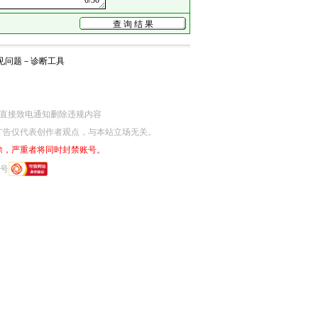
见问题
－
诊断工具
网监部门直接致电通知删除违规内容
广告仅代表创作者观点，与本站立场无关。
除，严重者将同时封禁账号。
6号