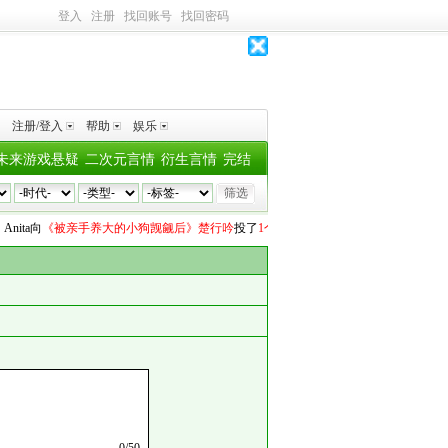
登入
注册
找回账号
找回密码
注册/登入
帮助
娱乐
未来游戏悬疑
二次元言情
衍生言情
完结
nita
向
《被亲手养大的小狗觊觎后》楚行吟
投了
1个深水鱼雷
机器猫
向
《绝色美人模
0
/
50