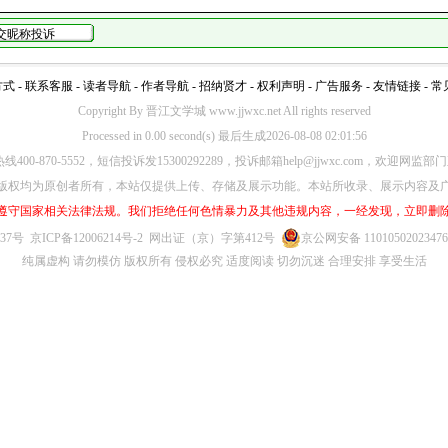
方式
-
联系客服
-
读者导航
-
作者导航
-
招纳贤才
-
权利声明
-
广告服务
-
友情链接
-
常
Copyright By 晋江文学城 www.jjwxc.net All rights reserved
Processed in 0.00 second(s) 最后生成2026-08-08 02:01:56
00-870-5552，短信投诉发15300292289，投诉邮箱help@jjwxc.com，欢迎
版权均为原创者所有，本站仅提供上传、存储及展示功能。本站所收录、展示内容及
遵守国家相关法律法规。我们拒绝任何色情暴力及其他违规内容，一经发现，立即删
637号
京ICP备12006214号-2
网出证（京）字第412号
京公网安备 1101050202347
纯属虚构 请勿模仿 版权所有 侵权必究 适度阅读 切勿沉迷 合理安排 享受生活