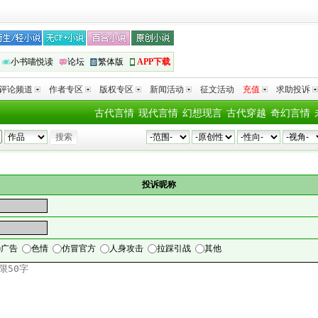
小书喵悦读
论坛
繁体版
APP下载
评论频道
作者专区
版权专区
新闻活动
征文活动
充值
求助投诉
古代言情
现代言情
幻想现言
古代穿越
奇幻言情
A
投诉昵称
广告
色情
仿冒官方
人身攻击
拉踩引战
其他