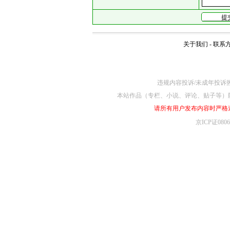
关于我们
-
联系
违规内容投诉/未成年投诉热线4
本站作品（专栏、小说、评论、贴子等）
请所有用户发布内容时严格
京ICP证080