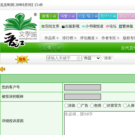
北京时间 26年8月9日 15:49
完结文库
出版影视
小书喵悦读
论坛
繁体版
作品库
排行榜
评论频道
作者专区
版权专
古代言
您的客户号
被投诉的昵称
涉政
广告
色情
仿冒官方
人身
详细投诉原因