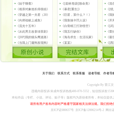
《始于聊斋》
《[道林/歌剧]致命美》
《混
《相亲对象他长得很凶》
《暴君[重生]》
《[猎
《穿越之第一夫君（20》
《巨星，算什么？！》
《我
《向师祖献上咸鱼》
《我靠抽卡凹人设》
《开
《流光十五年》
《白骨精三打孙悟空》
《[武
《从此男主改拿绿茶剧》
《我五行缺你》
《蕾
《[HP]我的猫头鹰迷路》
《海岛求生：生活玩家》
《最
《当我上门遛狗发现狗》
《某某》
《[
关于我们
－
联系方式
－
联系客服
－
读者导航
－
作者导
Copyright By 晋江文学城
违规内容投诉/未成年投诉热线400-870-5552，短信投诉发153
本站作品（专栏、小说、评论、贴子等）版权均为原创者所有，本站仅提供
请所有用户发布内容时严格遵守国家相关法律法规。我们拒绝
京ICP证080637号
京ICP备12006214号-2
网出证