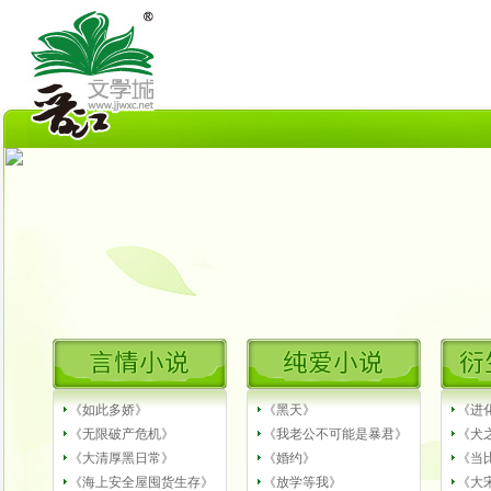
《如此多娇》
《黑天》
《进
《无限破产危机》
《我老公不可能是暴君》
《犬之
《大清厚黑日常》
《婚约》
《当
《海上安全屋囤货生存》
《放学等我》
《大