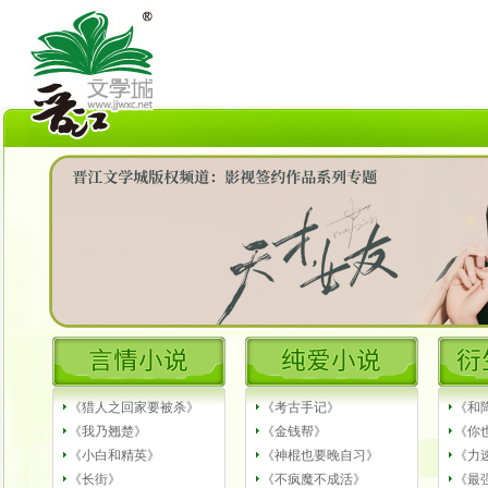
《猎人之回家要被杀》
《考古手记》
《和
《我乃翘楚》
《金钱帮》
《你
《小白和精英》
《神棍也要晚自习》
《力
《长街》
《不疯魔不成活》
《最