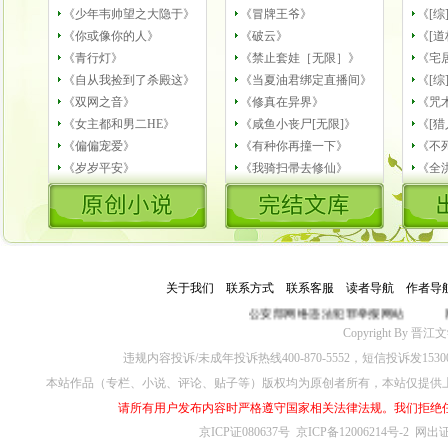
《少年韦帅望之大隐于》
《冒牌王爷》
《[
《你或像你的人》
《破云》
《[道
《青行灯》
《禁止套娃［无限］》
《宅
《自从我捡到了杀殿这》
《当夏油君绑定直播间》
《[综
《双网之音》
《修真在异界》
《咒
《女主都和男二HE》
《咸鱼小丧尸[无限]》
《[猎
《偏偏宠爱》
《有种你再撞一下》
《不
《岁岁平安》
《我骑扫帚去修仙》
《全
关于我们
－
联系方式
－
联系客服
－
读者导航
－
作者导
公安部网络违法犯罪举报网站
网
Copyright By 晋江文学城
违规内容投诉/未成年投诉热线400-870-5552，短信投诉发153
本站作品（专栏、小说、评论、贴子等）版权均为原创者所有，本站仅提供
请所有用户发布内容时严格遵守国家相关法律法规。我们拒绝
京ICP证080637号
京ICP备12006214号-2
网出证