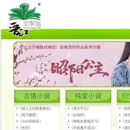
《猎人之回家要被杀》
《考古手记》
《和
《我乃翘楚》
《金钱帮》
《你
《小白和精英》
《神棍也要晚自习》
《力
《长街》
《不疯魔不成活》
《最