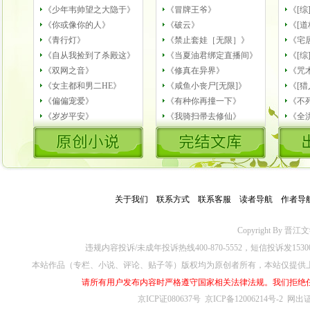
《少年韦帅望之大隐于》
《冒牌王爷》
《[
《你或像你的人》
《破云》
《[道
《青行灯》
《禁止套娃［无限］》
《宅
《自从我捡到了杀殿这》
《当夏油君绑定直播间》
《[综
《双网之音》
《修真在异界》
《咒
《女主都和男二HE》
《咸鱼小丧尸[无限]》
《[猎
《偏偏宠爱》
《有种你再撞一下》
《不
《岁岁平安》
《我骑扫帚去修仙》
《全
关于我们
－
联系方式
－
联系客服
－
读者导航
－
作者导
Copyright By 晋江文学城
违规内容投诉/未成年投诉热线400-870-5552，短信投诉发153
本站作品（专栏、小说、评论、贴子等）版权均为原创者所有，本站仅提供
请所有用户发布内容时严格遵守国家相关法律法规。我们拒绝
京ICP证080637号
京ICP备12006214号-2
网出证