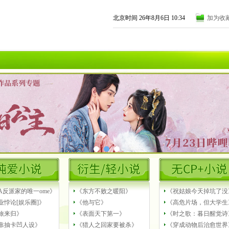
北京时间 26年8月6日 10:34
加为收
A反派家的唯一ome》
《东方不败之暖阳》
《祝姑娘今天掉坑了没
业悖论[娱乐圈]》
《他与它》
《高危片场，但大学生
旅来归》
《表面天下第一》
《时之歌：暮日醒觉诗
靠抽卡凹人设》
《猎人之回家要被杀》
《穿成动物后治愈世界