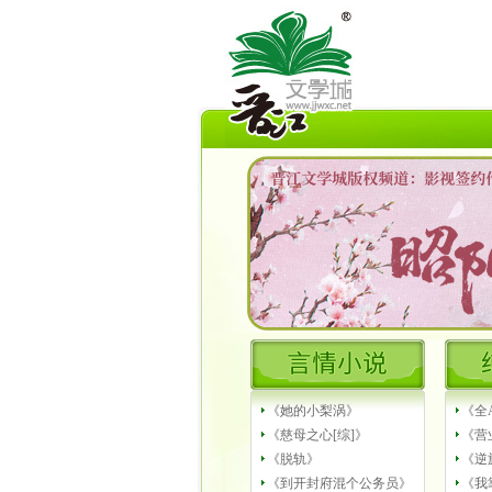
《她的小梨涡》
《全
《慈母之心[综]》
《营
《脱轨》
《逆
《到开封府混个公务员》
《我