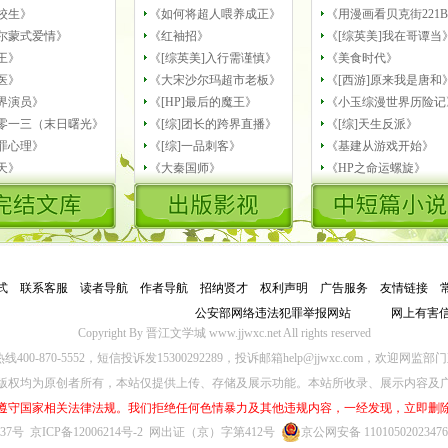
校生》
《如何将超人喂养成正》
《用漫画看贝克街221
尔蒙式爱情》
《红袖招》
《[综英美]我在哥谭当
王》
《[综英美]入行需谨慎》
《美食时代》
医》
《大宋沙尔玛超市老板》
《[西游]原来我是唐和
界演员》
《[HP]最后的魔王》
《小玉综漫世界历险记
零一三（末日曙光》
《[综]团长的跨界直播》
《[综]天生反派》
罪心理》
《[综]一品刺客》
《基建从游戏开始》
天》
《大秦国师》
《HP之命运螺旋》
式
－
联系客服
－
读者导航
－
作者导航
－
招纳贤才
－
权利声明
－
广告服务
－
友情链接
－
公安部网络违法犯罪举报网站
网上有害信
Copyright By 晋江文学城 www.jjwxc.net All rights reserved
00-870-5552，短信投诉发15300292289，投诉邮箱help@jjwxc.com，欢迎
版权均为原创者所有，本站仅提供上传、存储及展示功能。本站所收录、展示内容及
遵守国家相关法律法规。我们拒绝任何色情暴力及其他违规内容，一经发现，立即删
637号
京ICP备12006214号-2
网出证（京）字第412号
京公网安备 1101050202347