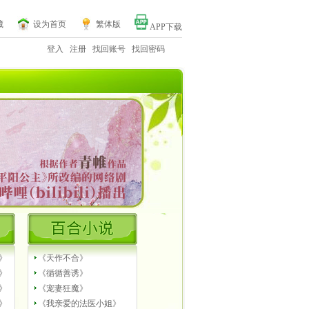
藏
设为首页
繁体版
APP下载
登入
注册
找回账号
找回密码
》
《天作不合》
》
《循循善诱》
》
《宠妻狂魔》
》
《我亲爱的法医小姐》