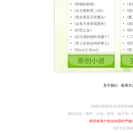
《怪物的新娘》
《在
《女主都和男二HE》
《荷
《我夫君是灭世魔头》
《魔
《会有天使替我爱你》
《游
《奸臣之女》
《跨
《在冷漠的他怀里撒个》
《二
《世上还有这种好事儿》
《犯
《Blood X Blood》
《黑
关于我们
－
联系方
违规内容投诉/未成年投诉热线4
本站作品（专栏、小说、评论、贴子等）
请所有用户发布内容时严格
京ICP证080