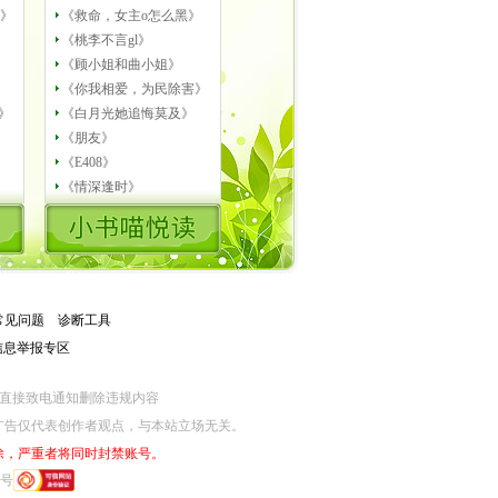
B》
《救命，女主o怎么黑》
》
《桃李不言gl》
《顾小姐和曲小姐》
》
《你我相爱，为民除害》
》
《白月光她追悔莫及》
《朋友》
《E408》
《情深逢时》
常见问题
－
诊断工具
息举报专区
涉养老诈骗专项举报：help@jjwxc.com/4008705552
涉算法专项举报
网监部门直接致电通知删除违规内容
广告仅代表创作者观点，与本站立场无关。
除，严重者将同时封禁账号。
6号