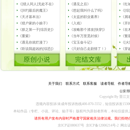
《[猎人同人]无处不在》
《遇见之后》
《红
《[HP]最后的魔王》
《想起我叫什么了吗》
《[
《天才基本法》
《太监的职业素养》
《屑
《猎户家的小娘子》
《入戏》
《开
《朕之第一子[综历史]》
《攻略那个渣攻[快穿]》
《在
《重紫》
《当年万里觅封侯》
《繁
《遇见你就烂漫了》
《宝玉奋斗记》
《[
《听说我超凶的[综恐]》
《只好自己走剧情了！》
《穿
关于我们
－
联系方式
－
联系客服
－
读者导航
－
作者导
公安部
Copyright By 晋江文学城
违规内容投诉/未成年投诉热线400-870-5552，短信投诉发153
本站作品（专栏、小说、评论、贴子等）版权均为原创者所有，本站仅提供
请所有用户发布内容时严格遵守国家相关法律法规。我们拒绝
京ICP证080637号
京ICP备12006214号-2
网出证