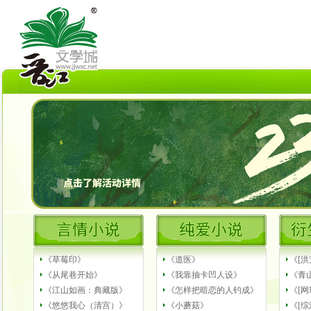
《草莓印》
《道医》
《[
《从尾巷开始》
《我靠抽卡凹人设》
《青
《江山如画：典藏版》
《怎样把暗恋的人钓成》
《[
《悠悠我心（清宫）》
《小蘑菇》
《[综