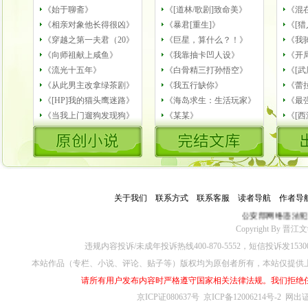
《始于聊斋》
《[道林/歌剧]致命美》
《混
《相亲对象他长得很凶》
《暴君[重生]》
《[猎
《穿越之第一夫君（20》
《巨星，算什么？！》
《我
《向师祖献上咸鱼》
《我靠抽卡凹人设》
《开
《流光十五年》
《白骨精三打孙悟空》
《[武
《从此男主改拿绿茶剧》
《我五行缺你》
《蕾
《[HP]我的猫头鹰迷路》
《海岛求生：生活玩家》
《最
《当我上门遛狗发现狗》
《某某》
《[
关于我们
－
联系方式
－
联系客服
－
读者导航
－
作者导
公安部网络违法犯
Copyright By 晋江文学城
违规内容投诉/未成年投诉热线400-870-5552，短信投诉发153
本站作品（专栏、小说、评论、贴子等）版权均为原创者所有，本站仅提供
请所有用户发布内容时严格遵守国家相关法律法规。我们拒绝
京ICP证080637号
京ICP备12006214号-2
网出证