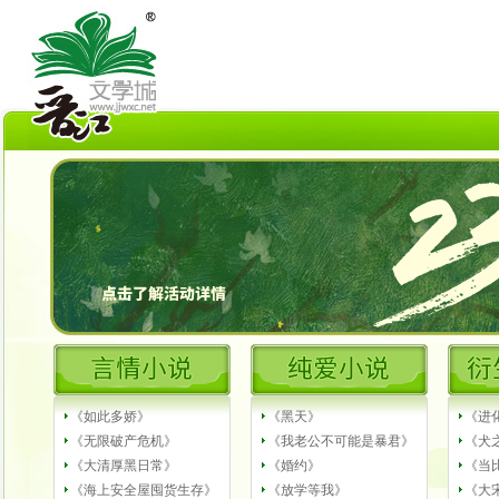
《如此多娇》
《黑天》
《进
《无限破产危机》
《我老公不可能是暴君》
《犬之
《大清厚黑日常》
《婚约》
《当
《海上安全屋囤货生存》
《放学等我》
《大