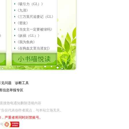
《吸引力（GL）》
《九清》
《三万英尺追妻记（GL》
《密友》
《当女主一定要被绿吗》
》
《妖祸（GL）》
《我为鱼肉》
《在狗血文里当渣女[》
常见问题
－
诊断工具
害信息举报专区
涉养老诈骗专项举报：help@jjwxc.com/4008705552
涉算法专
网监部门直接致电通知删除违规内容
广告仅代表创作者观点，与本站立场无关。
除，严重者将同时封禁账号。
6号