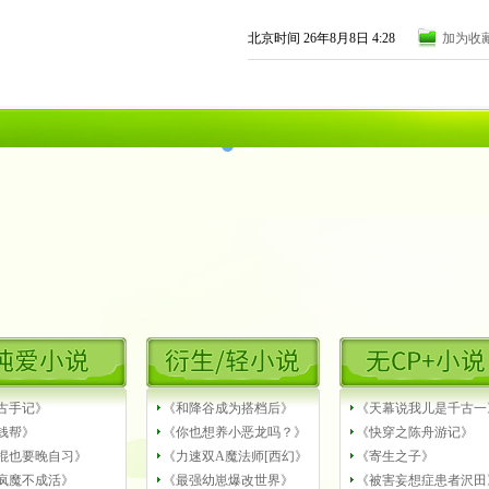
北京时间 26年8月8日 4:28
加为收
古手记》
《和降谷成为搭档后》
《天幕说我儿是千古一
钱帮》
《你也想养小恶龙吗？》
《快穿之陈舟游记》
棍也要晚自习》
《力速双A魔法师[西幻》
《寄生之子》
疯魔不成活》
《最强幼崽爆改世界》
《被害妄想症患者沢田