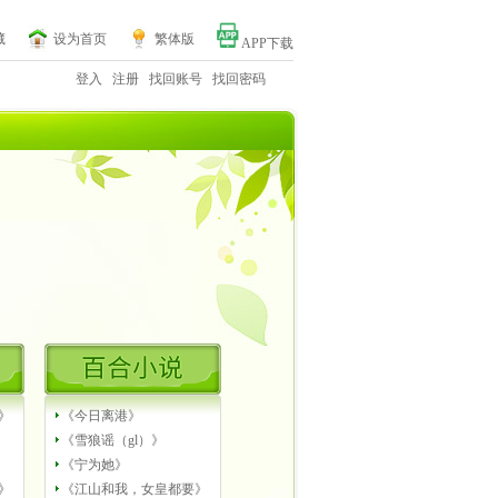
藏
设为首页
繁体版
APP下载
登入
注册
找回账号
找回密码
》
《今日离港》
《雪狼谣（gl）》
《宁为她》
》
《江山和我，女皇都要》