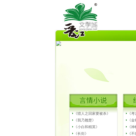
《猎人之回家要被杀》
《考
《我乃翘楚》
《金
《小白和精英》
《神
《长街》
《不