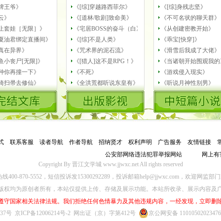
牌王爷》
《[综]穿越路西菲尔》
《[综]身残志坚》
云》
《[道林/歌剧]致命美》
《不可名状的聊天群》
止套娃［无限］》
《宅居BOSS的奋斗（白》
《从创建密教开始》
夏油君绑定直播间》
《[综]不是人类》
《乖宝[快穿]》
真在异界》
《咒术界的泥石流》
《滑雪后我成了大佬》
鱼小丧尸[无限]》
《[猎人]这不是RPG！》
《当诸朝开始围观我的
种你再撞一下》
《不死》
《游戏侵入现实》
骑扫帚去修仙》
《全洪荒都听说东皇有》
《听说月神性别男》
式
－
联系客服
－
读者导航
－
作者导航
－
招纳贤才
－
权利声明
－
广告服务
－
友情链接
－
公安部网络违法犯罪举报网站
网上有
Copyright By 晋江文学城 www.jjwxc.net All rights reserved
00-870-5552，短信投诉发15300292289，投诉邮箱help@jjwxc.com，欢迎
版权均为原创者所有，本站仅提供上传、存储及展示功能。本站所收录、展示内容及
遵守国家相关法律法规。我们拒绝任何色情暴力及其他违规内容，一经发现，立即删
637号
京ICP备12006214号-2
网出证（京）字第412号
京公网安备 1101050202347