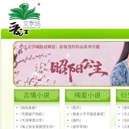
《如此多娇》
《黑天》
《进
《无限破产危机》
《我老公不可能是暴君》
《犬之
《大清厚黑日常》
《婚约》
《当
《海上安全屋囤货生存》
《放学等我》
《大