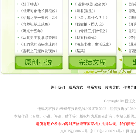
《始于聊斋》
《[道林/歌剧]致命美》
《混
《相亲对象他长得很凶》
《暴君[重生]》
《[猎
《穿越之第一夫君（20》
《巨星，算什么？！》
《我
《向师祖献上咸鱼》
《我靠抽卡凹人设》
《开
《流光十五年》
《白骨精三打孙悟空》
《[武
《从此男主改拿绿茶剧》
《我五行缺你》
《蕾
《[HP]我的猫头鹰迷路》
《海岛求生：生活玩家》
《最
《当我上门遛狗发现狗》
《某某》
《[
关于我们
－
联系方式
－
联系客服
－
读者导航
－
作者导
Copyright By 晋江文学城
违规内容投诉/未成年投诉热线400-870-5552，短信投诉发153
本站作品（专栏、小说、评论、贴子等）版权均为原创者所有，本站仅提供
请所有用户发布内容时严格遵守国家相关法律法规。我们拒绝
京ICP证080637号
京ICP备12006214号-2
网出证