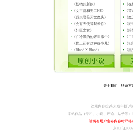
《怪物的新娘》
《在
《女主都和男二HE》
《荷
《我夫君是灭世魔头》
《魔
《会有天使替我爱你》
《游
《奸臣之女》
《跨
《在冷漠的他怀里撒个》
《二
《世上还有这种好事儿》
《犯
《Blood X Blood》
《黑
关于我们
－
联系方
违规内容投诉/未成年投诉热线4
本站作品（专栏、小说、评论、贴子等）
请所有用户发布内容时严格
京ICP证080