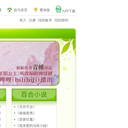
藏
设为首页
繁体版
APP下载
登入
注册
找回账号
找回密码
》
《天作不合》
》
《循循善诱》
》
《宠妻狂魔》
》
《我亲爱的法医小姐》