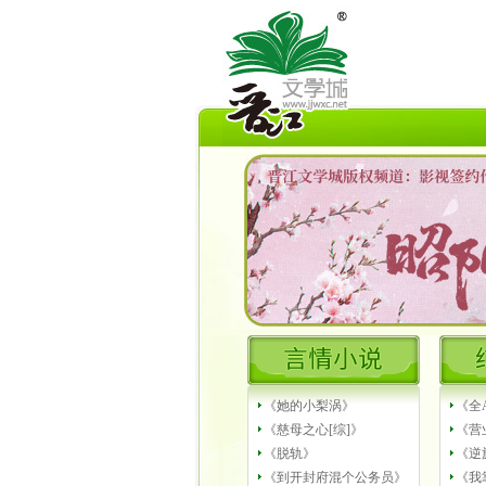
《她的小梨涡》
《全
《慈母之心[综]》
《营
《脱轨》
《逆
《到开封府混个公务员》
《我