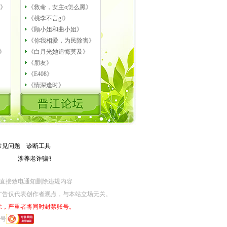
B》
《救命，女主o怎么黑》
》
《桃李不言gl》
《顾小姐和曲小姐》
》
《你我相爱，为民除害》
》
《白月光她追悔莫及》
《朋友》
《E408》
《情深逢时》
常见问题
－
诊断工具
涉养老诈骗专项举报：help@jjwxc.com/4008705552
涉算法专项举报：help@jjw
网监部门直接致电通知删除违规内容
广告仅代表创作者观点，与本站立场无关。
除，严重者将同时封禁账号。
6号