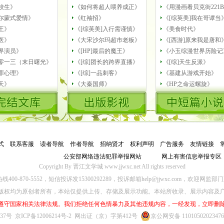
校生》
《如何将超人喂养成正》
《用漫画看贝克街221
尔蒙式爱情》
《红袖招》
《[综英美]我在哥谭当
王》
《[综英美]入行需谨慎》
《美食时代》
医》
《大宋沙尔玛超市老板》
《[西游]原来我是唐和
界演员》
《[HP]最后的魔王》
《小玉综漫世界历险记
零一三（末日曙光》
《[综]团长的跨界直播》
《[综]天生反派》
罪心理》
《[综]一品刺客》
《基建从游戏开始》
天》
《大秦国师》
《HP之命运螺旋》
式
－
联系客服
－
读者导航
－
作者导航
－
招纳贤才
－
权利声明
－
广告服务
－
友情链接
－
公安部网络违法犯罪举报网站
网上有害信息举报专区
Copyright By 晋江文学城 www.jjwxc.net All rights reserved
00-870-5552，短信投诉发15300292289，投诉邮箱help@jjwxc.com，欢迎
版权均为原创者所有，本站仅提供上传、存储及展示功能。本站所收录、展示内容及
遵守国家相关法律法规。我们拒绝任何色情暴力及其他违规内容，一经发现，立即删
637号
京ICP备12006214号-2
网出证（京）字第412号
京公网安备 1101050202347