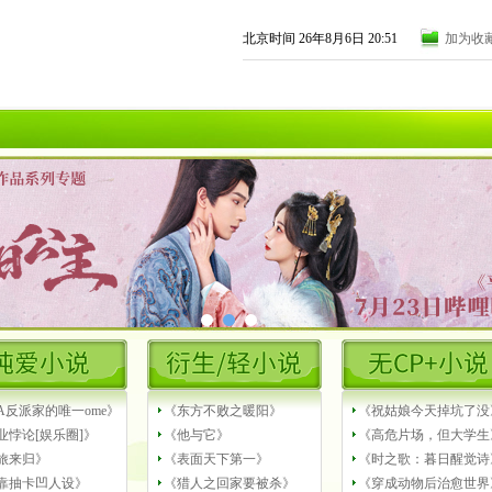
北京时间 26年8月6日 20:51
加为收
A反派家的唯一ome》
《东方不败之暖阳》
《祝姑娘今天掉坑了没
业悖论[娱乐圈]》
《他与它》
《高危片场，但大学生
旅来归》
《表面天下第一》
《时之歌：暮日醒觉诗
靠抽卡凹人设》
《猎人之回家要被杀》
《穿成动物后治愈世界