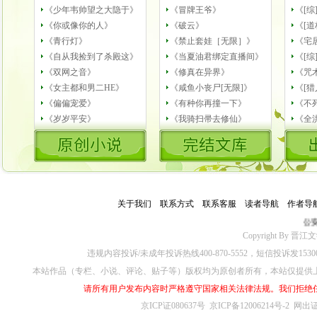
《少年韦帅望之大隐于》
《冒牌王爷》
《[
《你或像你的人》
《破云》
《[道
《青行灯》
《禁止套娃［无限］》
《宅
《自从我捡到了杀殿这》
《当夏油君绑定直播间》
《[综
《双网之音》
《修真在异界》
《咒
《女主都和男二HE》
《咸鱼小丧尸[无限]》
《[猎
《偏偏宠爱》
《有种你再撞一下》
《不
《岁岁平安》
《我骑扫帚去修仙》
《全
关于我们
－
联系方式
－
联系客服
－
读者导航
－
作者导
公安
Copyright By 晋江文学城
违规内容投诉/未成年投诉热线400-870-5552，短信投诉发153
本站作品（专栏、小说、评论、贴子等）版权均为原创者所有，本站仅提供
请所有用户发布内容时严格遵守国家相关法律法规。我们拒绝
京ICP证080637号
京ICP备12006214号-2
网出证