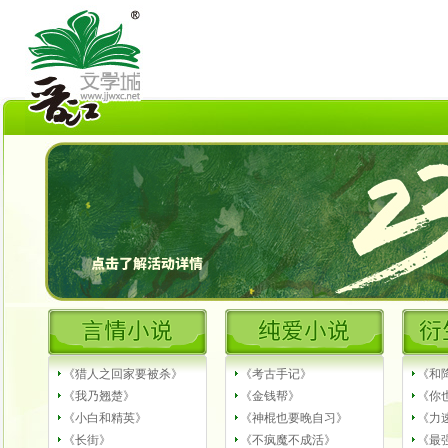
《猎人之回家要被杀》
《考古手记》
《和
《我乃翘楚》
《金钱帮》
《你
《小白和精英》
《神棍也要晚自习》
《力
《长街》
《不疯魔不成活》
《最