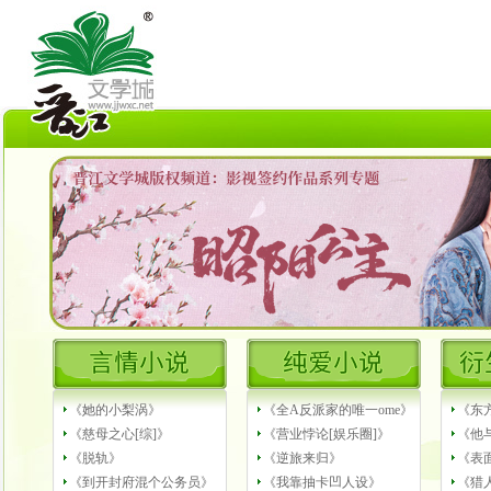
《她的小梨涡》
《全A反派家的唯一ome》
《东
《慈母之心[综]》
《营业悖论[娱乐圈]》
《他
《脱轨》
《逆旅来归》
《表
《到开封府混个公务员》
《我靠抽卡凹人设》
《猎