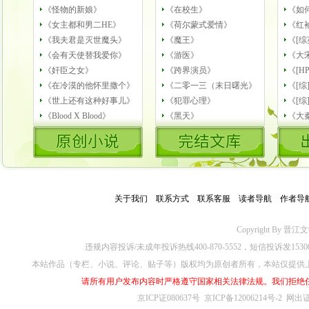
《怪物的新娘》
《在校生》
《如
《女主都和男二HE》
《荷尔蒙式爱情》
《红
《我夫君是灭世魔头》
《魔王》
《[
《会有天使替我爱你》
《游医》
《大
《奸臣之女》
《跨界演员》
《[H
《在冷漠的他怀里撒个》
《二零一三（末日曙光》
《[
《世上还有这种好事儿》
《犯罪心理》
《[综
《Blood X Blood》
《黑天》
《大
关于我们
－
联系方式
－
联系客服
－
读者导航
－
作者导
Copyright By 晋江文学城
违规内容投诉/未成年投诉热线400-870-5552，短信投诉发153
本站作品（专栏、小说、评论、贴子等）版权均为原创者所有，本站仅提供
请所有用户发布内容时严格遵守国家相关法律法规。我们拒绝
京ICP证080637号
京ICP备12006214号-2
网出证