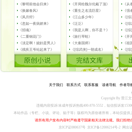
《黎明前他会归来》
《开局给魏尔伦戴了顶》
《从
《换嫁春风》
《重生之名流巨星》
《强
《风月狩》
《江山多少年》
《[
《忽如一夜病娇来》
《泛泛》
《[
《招魂》
《我是人啊，你不是？》
《[综
《二重铜花门》
《旅行琴蛙》
《开
《淡定啊！媳妇是男人》
《大秦国师》
《祖
《残疾王爷站起来了》
《[综武侠]一朝成名》
《[
关于我们
－
联系方式
－
联系客服
－
读者导航
－
作者导
公
Copyright By 晋江文学城
违规内容投诉/未成年投诉热线400-870-5552，短信投诉发153
本站作品（专栏、小说、评论、贴子等）版权均为原创者所有，本站仅提供
请所有用户发布内容时严格遵守国家相关法律法规。我们拒绝
京ICP证080637号
京ICP备12006214号-2
网出证