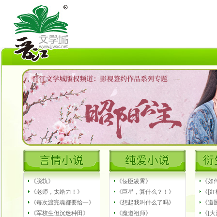
《脱轨》
《佞臣凌霄》
《如
《老师，太给力！》
《巨星，算什么？！》
《[红
《每次渡完魂都要给一》
《想起我叫什么了吗》
《道
《军校生但沉迷种田》
《魔道祖师》
《[