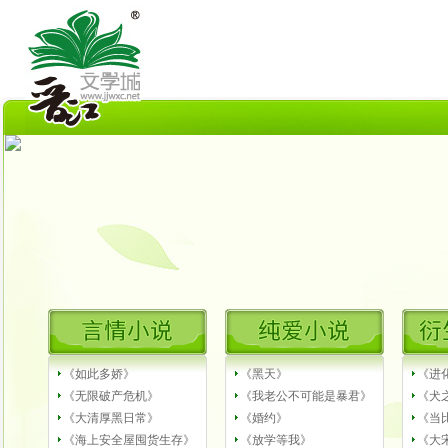
《如此多娇》
《黑天》
《进
《无限破产危机》
《我老公不可能是暴君》
《犬之
《大清厚黑日常》
《婚约》
《当
《海上安全屋囤货生存》
《放学等我》
《大