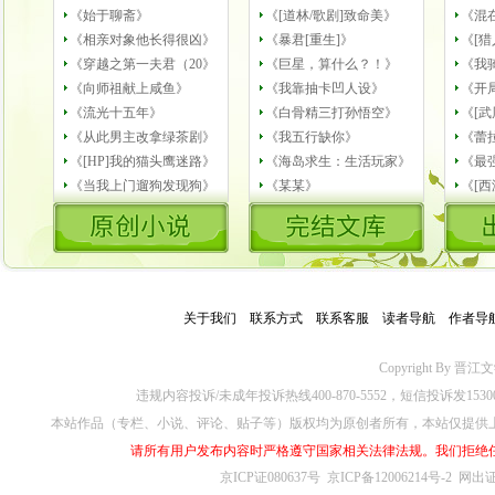
《始于聊斋》
《[道林/歌剧]致命美》
《混
《相亲对象他长得很凶》
《暴君[重生]》
《[猎
《穿越之第一夫君（20》
《巨星，算什么？！》
《我
《向师祖献上咸鱼》
《我靠抽卡凹人设》
《开
《流光十五年》
《白骨精三打孙悟空》
《[武
《从此男主改拿绿茶剧》
《我五行缺你》
《蕾
《[HP]我的猫头鹰迷路》
《海岛求生：生活玩家》
《最
《当我上门遛狗发现狗》
《某某》
《[
关于我们
－
联系方式
－
联系客服
－
读者导航
－
作者导
Copyright By 晋江文学城
违规内容投诉/未成年投诉热线400-870-5552，短信投诉发153
本站作品（专栏、小说、评论、贴子等）版权均为原创者所有，本站仅提供
请所有用户发布内容时严格遵守国家相关法律法规。我们拒绝
京ICP证080637号
京ICP备12006214号-2
网出证